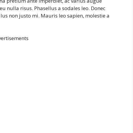
na pretium ante imperdiet, ac varius augue
eu nulla risus. Phasellus a sodales leo. Donec
lus non justo mi. Mauris leo sapien, molestie a
ertisements