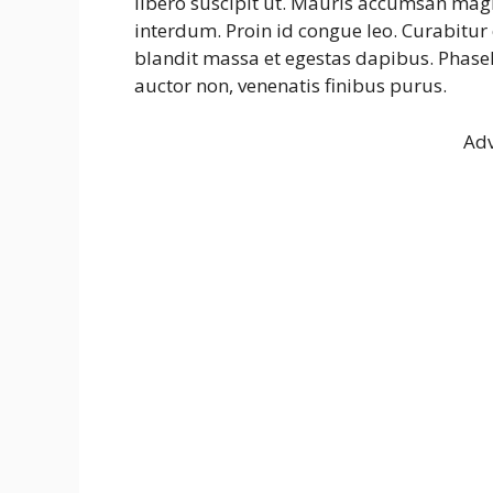
libero suscipit ut. Mauris accumsan mag
interdum. Proin id congue leo. Curabitur 
blandit massa et egestas dapibus. Phasel
auctor non, venenatis finibus purus.
Adv