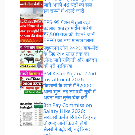
जानें अगले 48 घंटों का हाल
इन राज्यों में अलर्ट जारी
EPS-95 पेंशन में हुआ बड़ा
बदलाव: अब हर महीने मिलेगी
₹7,500 तक की पेंशन? जानें
EPFO का नया मास्टर प्लान!
पशुपालन लोन २०२६: गाय-भैंस
के लिए ₹१० लाख तक का
लोन; जानें सब्सिडी और आवेदन
की पूरी प्रक्रिया
PM Kisan Yojana 22nd
Installment 2026:
किसानों के खाते में ₹2000
आना शुरू; नई लाभार्थी सूची में
अपना नाम तुरंत चेक करें
8th Pay Commission
Salary Hike 2026:
सरकारी कर्मचारियों के लिए बड़ा
तोहफा; जानें कितनी होगी
सैलरी में बढ़ोतरी, नई लिस्ट