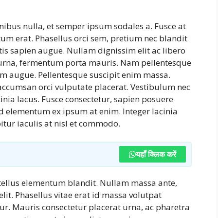
inibus nulla, et semper ipsum sodales a. Fusce at
tum erat. Phasellus orci sem, pretium nec blandit
is sapien augue. Nullam dignissim elit ac libero
s urna, fermentum porta mauris. Nam pellentesque
ntum augue. Pellentesque suscipit enim massa.
ccumsan orci vulputate placerat. Vestibulum nec
cinia lacus. Fusce consectetur, sapien posuere
, id elementum ex ipsum at enim. Integer lacinia
itur iaculis at nisl et commodo.
यहाँ क्लिक करें
 tellus elementum blandit. Nullam massa ante,
lit. Phasellus vitae erat id massa volutpat
itur. Mauris consectetur placerat urna, ac pharetra