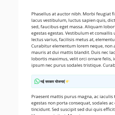
Phasellus at auctor nibh. Morbi feugiat f
lacus vestibulum, luctus sapien quis, dic
sed, faucibus eget massa. Aliquam lobort
egestas egestas. Vestibulum et convalli
lectus varius, facilisis metus at, eleme
Curabitur elementum lorem neque, non a
mauris at dui mattis blandit. Duis nec la
lobortis maximus, velit orci ornare felis
ipsum nec purus sodales tristique. Curab
नई सरकार योजनाएं
Praesent mattis purus magna, ac iaculis
egestas non porta consequat, sodales ac e
tincidunt. Sed suscipit sed dui quis effic